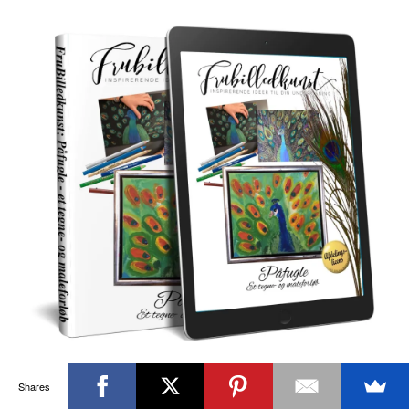
Påfugle
Shares
Godt struktureret forløb til første gange eleverne skal male