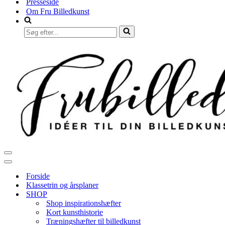
Presseside
Om Fru Billedkunst
Søg
efter...
Navigation
menu
Navigation
menu
Forside
Klassetrin og årsplaner
SHOP
Shop inspirationshæfter
Kort kunsthistorie
Træningshæfter til billedkunst