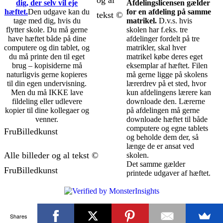
og al
dig, der selv vil eje
Afdelingslicensen gælder
hæftet.
Den udgave kan du
for en afdeling på samme
tekst ©
tage med dig, hvis du
matrikel.
D.v.s. hvis
flytter skole. Du må gerne
skolen har f.eks. tre
have hæftet både på dine
afdelinger fordelt på tre
computere og din tablet, og
matrikler, skal hver
du må printe den til eget
matrikel købe deres eget
brug – kopisiderne må
eksemplar af hæftet. Filen
naturligvis gerne kopieres
må gerne ligge på skolens
til din egen undervisning.
lærerdrev på et sted, hvor
Men du må IKKE lave
kun afdelingens lærere kan
fildeling eller udlevere
downloade den. Lærerne
kopier til dine kollegaer og
på afdelingen må gerne
venner.
downloade hæftet til både
computere og egne tablets
FruBilledkunst
og beholde dem der, så
længe de er ansat ved
Alle billeder og al tekst ©
skolen.
Det samme gælder
FruBilledkunst
printede udgaver af hæftet.
Shares