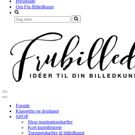
Presseside
Om Fru Billedkunst
Søg
efter...
Navigation
menu
Navigation
menu
Forside
Klassetrin og årsplaner
SHOP
Shop inspirationshæfter
Kort kunsthistorie
Træningshæfter til billedkunst