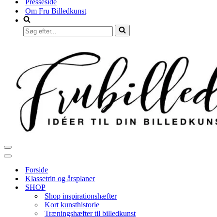
Presseside
Om Fru Billedkunst
Søg
efter...
Navigation
menu
Navigation
menu
Forside
Klassetrin og årsplaner
SHOP
Shop inspirationshæfter
Kort kunsthistorie
Træningshæfter til billedkunst