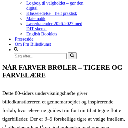
Logbog til valgholdet – gør den
digital
Klasseledelse – helt praktisk
Matematik
Lærerkalender 2026-2027 med
DIT skema
English Booklets
Presseside
Om Fru Billedkunst
Søg
efter...
NÅR FARVER BRØLER – TIGERE OG
FARVELÆRE
Dette 80-siders undervisningshæfte giver
billedkunstlæreren et gennemarbejdet og inspirerende
forløb, hvor eleverne guides trin for trin til at tegne flotte
tigerbilleder. Der er 3–5 forskellige tigre at vælge imellem,
så alle elever kan få en god oplevelse med opgaven.