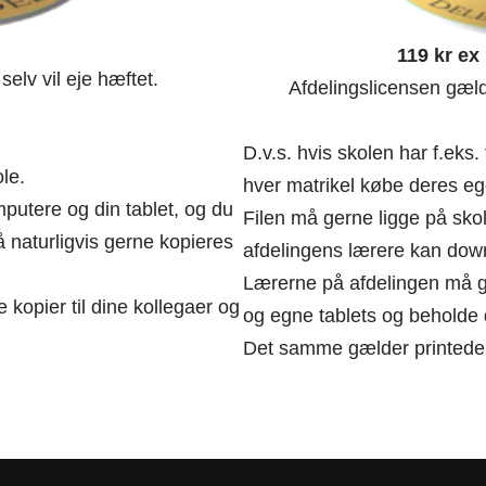
119 kr e
selv vil eje hæftet.
Afdelingslicensen gæld
D.v.s. hvis skolen har f.eks. 
le.
hver matrikel købe deres eg
utere og din tablet, og du
Filen må gerne ligge på sko
å naturligvis gerne kopieres
afdelingens lærere kan dow
Lærerne på afdelingen må g
 kopier til dine kollegaer og
og egne tablets og beholde 
Det samme gælder printede 