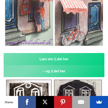
Læs om 1.del her
– og 2.del her
Shares