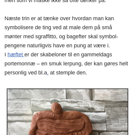
men som vi måske ikke så ofte tænker på.
Næste trin er at tænke over hvordan man kan
symbolisere de ting ved at male dem på små
mønter med sgraffitto, og bagefter skal symbol-
pengene naturligvis have en pung at være i.
I
hæftet
er der skabeloner til en gammeldags
portemonnæ – en smuk lerpung, der kan gøres helt
personlig ved bl.a
.
at stemple den.