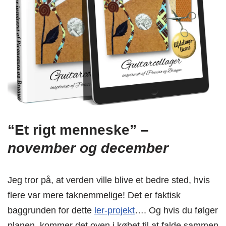
“Et rigt menneske” –
november
og december
Jeg tror på, at verden ville blive et bedre sted, hvis
flere var mere taknemmelige! Det er faktisk
baggrunden for dette
ler-projekt
…. Og hvis du følger
planen, kommer det oven i købet til at falde sammen