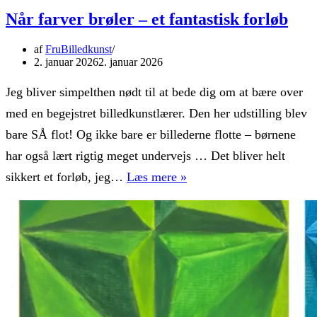
Når farver brøler – et fantastisk forløb
af
FruBilledkunst
2. januar 2026
2. januar 2026
Jeg bliver simpelthen nødt til at bede dig om at bære over
med en begejstret billedkunstlærer. Den her udstilling blev
bare SÅ flot! Og ikke bare er billederne flotte – børnene
har også lært rigtig meget undervejs … Det bliver helt
Når
sikkert et forløb, jeg…
Læs mere »
farver
brøler
–
et
fantastisk
forløb