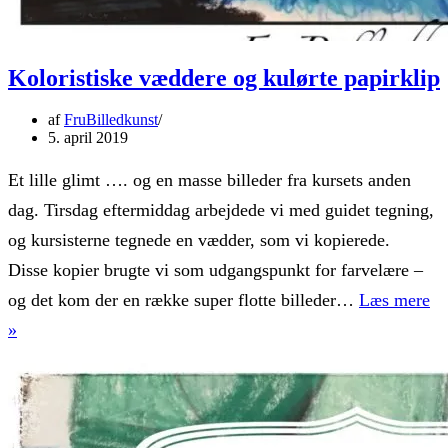
Koloristiske væddere og kulørte papirklip
af
FruBilledkunst
5. april 2019
Et lille glimt …. og en masse billeder fra kursets anden
dag. Tirsdag eftermiddag arbejdede vi med guidet tegning,
og kursisterne tegnede en vædder, som vi kopierede.
Disse kopier brugte vi som udgangspunkt for farvelære –
og det kom der en række super flotte billeder…
Læs mere
Koloristiske
»
væddere
og
kulørte