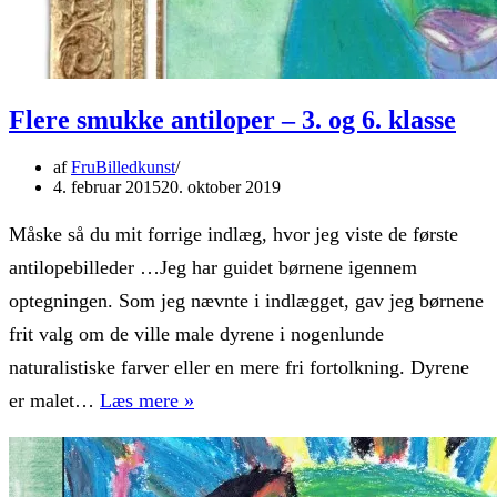
Flere smukke antiloper – 3. og 6. klasse
af
FruBilledkunst
4. februar 2015
20. oktober 2019
Måske så du mit forrige indlæg, hvor jeg viste de første
antilopebilleder …Jeg har guidet børnene igennem
optegningen. Som jeg nævnte i indlægget, gav jeg børnene
frit valg om de ville male dyrene i nogenlunde
naturalistiske farver eller en mere fri fortolkning. Dyrene
Flere
er malet…
Læs mere »
smukke
antiloper