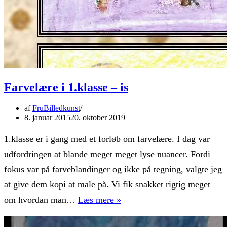
Farvelære i 1.klasse – is
af
FruBilledkunst
8. januar 2015
20. oktober 2019
1.klasse er i gang med et forløb om farvelære. I dag var
udfordringen at blande meget meget lyse nuancer. Fordi
fokus var på farveblandinger og ikke på tegning, valgte jeg
at give dem kopi at male på. Vi fik snakket rigtig meget
Farvelære
om hvordan man…
Læs mere »
i