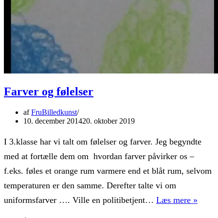
Farver og følelser
af
FruBilledkunst
10. december 2014
20. oktober 2019
I 3.klasse har vi talt om følelser og farver. Jeg begyndte
med at fortælle dem om hvordan farver påvirker os –
f.eks. føles et orange rum varmere end et blåt rum, selvom
temperaturen er den samme. Derefter talte vi om
Farve
uniformsfarver …. Ville en politibetjent…
Læs mere »
og