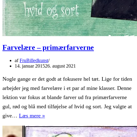
Farvelære – primærfarverne
af
FruBilledkunst
14. januar 2015
26. august 2021
Nogle gange er det godt at fokusere hel tæt. Lige for tiden
arbejder jeg med farvelære i et par af mine klasser. Denne
lektion var fokus at blande farver ud fra primærfarverne
gul, rød og blå med tilføjelse af hvid og sort. Jeg valgte at
Farvelære
give…
Læs mere »
–
primærfarverne