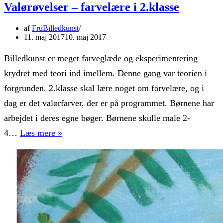
Valørøvelser – farvelære i 2.klasse
af
FruBilledkunst
11. maj 2017
10. maj 2017
Billedkunst er meget farveglæde og eksperimentering –
krydret med teori ind imellem. Denne gang var teorien i
forgrunden. 2.klasse skal lære noget om farvelære, og i
dag er det valørfarver, der er på programmet. Børnene har
arbejdet i deres egne bøger. Børnene skulle male 2-
Valørøvelser
4…
Læs mere »
–
farvelære
i
2.klasse