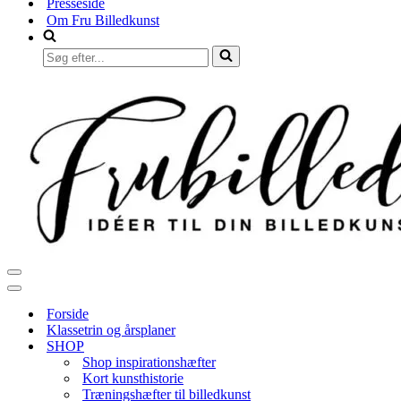
Presseside
Om Fru Billedkunst
Søg
efter...
Navigation
menu
Navigation
menu
Forside
Klassetrin og årsplaner
SHOP
Shop inspirationshæfter
Kort kunsthistorie
Træningshæfter til billedkunst