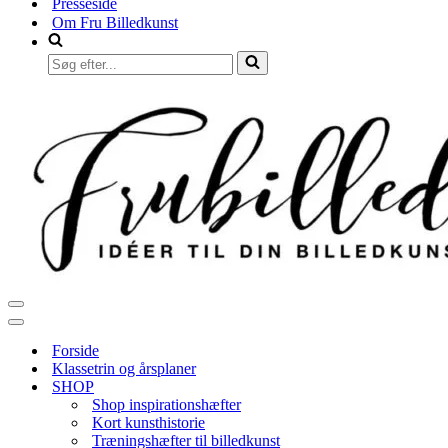
Presseside
Om Fru Billedkunst
Søg
efter...
Navigation
menu
Navigation
menu
Forside
Klassetrin og årsplaner
SHOP
Shop inspirationshæfter
Kort kunsthistorie
Træningshæfter til billedkunst