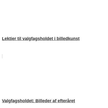
Lektier til valgfagsholdet i billedkunst
Valgfagsholdet: Billeder af efteråret