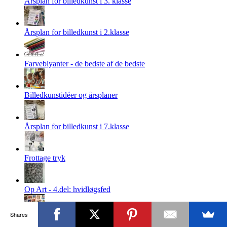
Årsplan for billedkunst i 3. klasse
Årsplan for billedkunst i 2.klasse
Farveblyanter - de bedste af de bedste
Billedkunstidéer og årsplaner
Årsplan for billedkunst i 7.klasse
Frottage tryk
Op Art - 4.del: hvidløgsfed
Shares
Shop inspirationshæfter