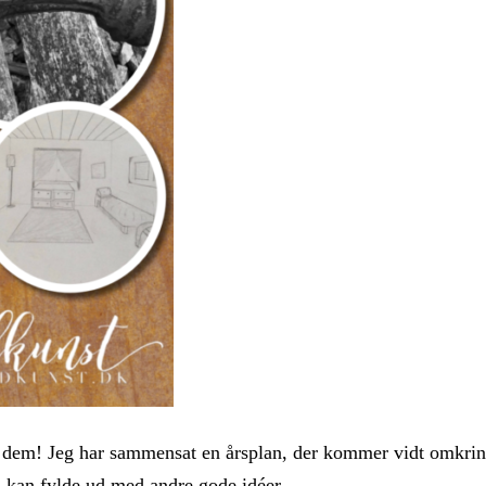
e dem! Jeg har sammensat en årsplan, der kommer vidt omkrin
 du kan fylde ud med andre gode idéer.