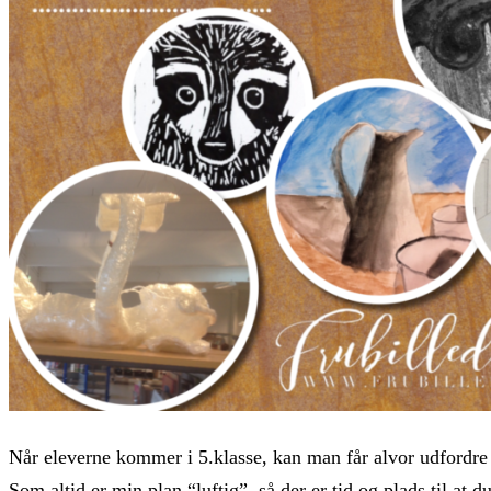
Når eleverne kommer i 5.klasse, kan man får alvor udfordr
Som altid er min plan “luftig”, så der er tid og plads til at