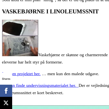
VASKEBJØRNE I LINOLEUMSSNIT
Vaskebjørne er skønne og charmerende o
eleverne har helt styr på formerne.
Læs om projektet her.
… men kun den malede udgave.
Shares
Du kan finde undervisningsmaterialet her.
Der er vejlednin
Linoleumssnittet er kort beskrevet.