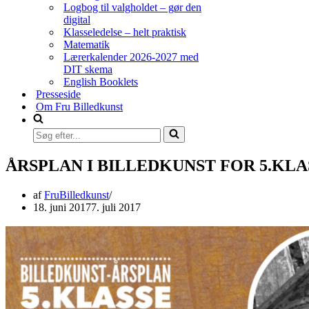
Logbog til valgholdet – gør den
digital
Klasseledelse – helt praktisk
Matematik
Lærerkalender 2026-2027 med
DIT skema
English Booklets
Presseside
Om Fru Billedkunst
Søg
efter...
ÅRSPLAN I BILLEDKUNST FOR 5.KLA
af
FruBilledkunst
18. juni 2017
7. juli 2017