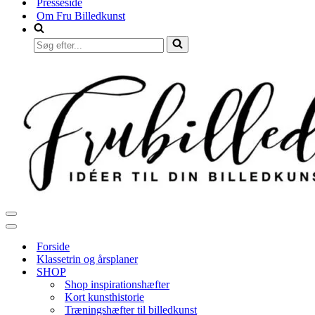
Presseside
Om Fru Billedkunst
Søg
efter...
Navigation
menu
Navigation
menu
Forside
Klassetrin og årsplaner
SHOP
Shop inspirationshæfter
Kort kunsthistorie
Træningshæfter til billedkunst