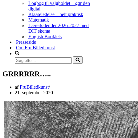
Logbog til valgholdet – gør den
digital
Klasseledelse – helt praktisk
Matematik
Lærerkalender 2026-2027 med
DIT skema
English Booklets
Presseside
Om Fru Billedkunst
Søg
efter...
GRRRRRR…..
af
FruBilledkunst
21. september 2020