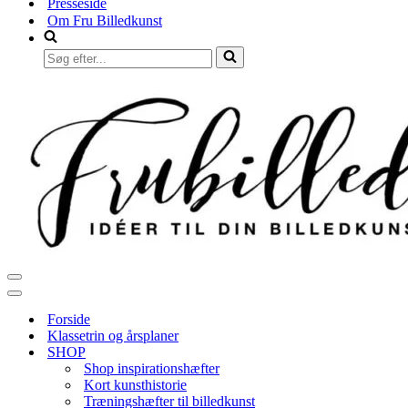
Presseside
Om Fru Billedkunst
Søg
efter...
Navigation
menu
Navigation
menu
Forside
Klassetrin og årsplaner
SHOP
Shop inspirationshæfter
Kort kunsthistorie
Træningshæfter til billedkunst