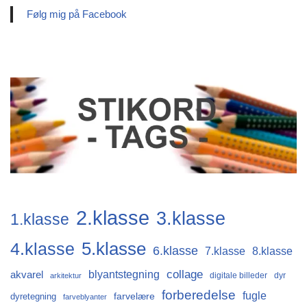
Følg mig på Facebook
2.klasse
3.klasse
1.klasse
4.klasse
5.klasse
6.klasse
7.klasse
8.klasse
collage
blyantstegning
akvarel
digitale billeder
dyr
arkitektur
forberedelse
fugle
farvelære
dyretegning
farveblyanter