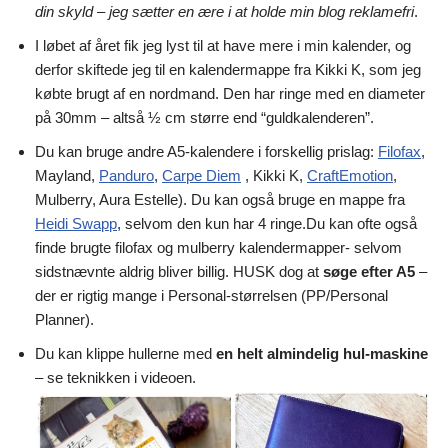
din skyld – jeg sætter en ære i at holde min blog reklamefri
.
I løbet af året fik jeg lyst til at have mere i min kalender, og
derfor skiftede jeg til en kalendermappe fra Kikki K, som jeg
købte brugt af en nordmand. Den har ringe med en diameter
på 30mm – altså ½ cm større end “guldkalenderen”.
Du kan bruge andre A5-kalendere i forskellig prislag:
Filofax
,
Mayland,
Panduro
,
Carpe Diem
, Kikki K,
CraftEmotion
,
Mulberry, Aura Estelle). Du kan også bruge en mappe fra
Heidi Swapp
, selvom den kun har 4 ringe.Du kan ofte også
finde brugte filofax og mulberry kalendermapper- selvom
sidstnævnte aldrig bliver billig. HUSK dog at
søge efter A5
–
der er rigtig mange i Personal-størrelsen (PP/Personal
Planner).
Du kan klippe hullerne med
en helt almindelig hul-maskine
– se teknikken i videoen.