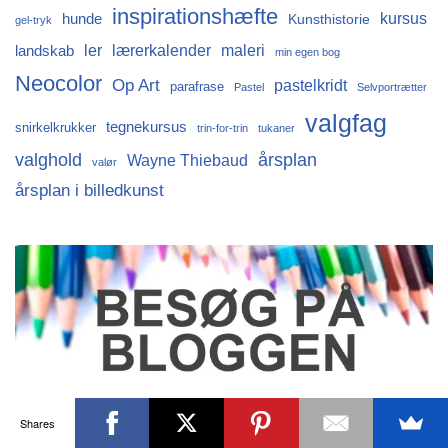
inspirationshæfte
kursus
hunde
Kunsthistorie
gel-tryk
ler
lærerkalender
maleri
landskab
min egen bog
Neocolor
Op Art
pastelkridt
parafrase
Pastel
Selvportrætter
valgfag
tegnekursus
snirkelkrukker
trin-for-trin
tukaner
årsplan
valghold
Wayne Thiebaud
valør
årsplan i billedkunst
Shares
3.600.628 hits