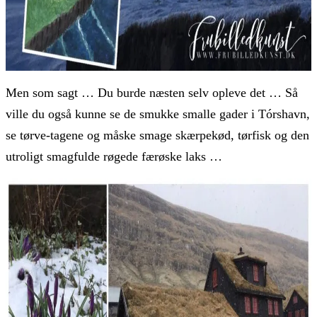
Men som sagt … Du burde næsten selv opleve det … Så
ville du også kunne se de smukke smalle gader i Tórshavn,
se tørve-tagene og måske smage skærpekød, tørfisk og den
utroligt smagfulde røgede færøske laks …