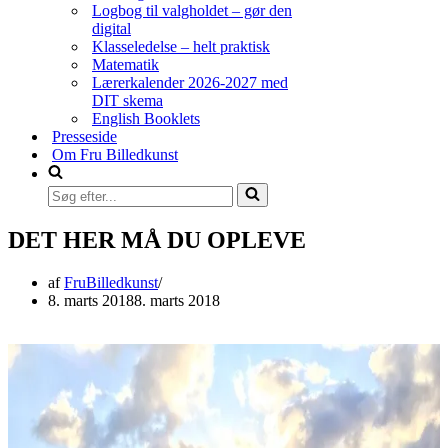
Logbog til valgholdet – gør den
digital
Klasseledelse – helt praktisk
Matematik
Lærerkalender 2026-2027 med
DIT skema
English Booklets
Presseside
Om Fru Billedkunst
Søg
efter...
DET HER MÅ DU OPLEVE
af
FruBilledkunst
8. marts 2018
8. marts 2018