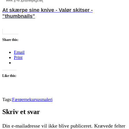
At skærpe sine knive - Valør skitser -
"thumbnails"
Share this:
Email
Print
Like this:
Tags:
Færøerne
kursus
maleri
Skriv et svar
Din e-mailadresse vil ikke blive publiceret.
Krævede felter