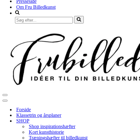
Presseside
Om Fru Billedkunst
Søg
efter...
Navigation
menu
Navigation
menu
Forside
Klassetrin og årsplaner
SHOP
Shop inspirationshæfter
Kort kunsthistorie
Træningshæfter til billedkunst