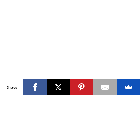
Shares
Alle billeder og al tekst © FruBilledkunst
KUNST OG (SMÅ)KAGER
Denne hjemmeside fungerer, ligesom de fleste andre hjemmesider,
bedst, hvis du tillader brug af cookies. Cookies på dette site
anvendes hovedsagligt til trafikmålinger og optimering af indholdet på