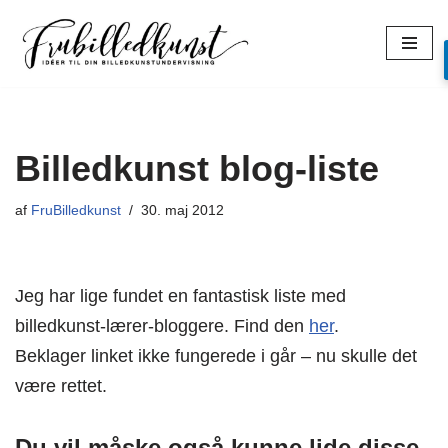
Spring
til
indhold
Billedkunst blog-liste
af
FruBilledkunst
30. maj 2012
Jeg har lige fundet en fantastisk liste med
billedkunst-lærer-bloggere. Find den
her
.
Beklager linket ikke fungerede i går – nu skulle det
være rettet.
Du vil måske også kunne lide disse