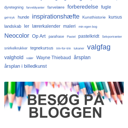
forberedelse
fugle
farvelære
dyretegning
farveblyanter
inspirationshæfte
kursus
hunde
Kunsthistorie
gel-tryk
ler
lærerkalender
maleri
landskab
min egen bog
Neocolor
Op Art
pastelkridt
parafrase
Pastel
Selvportrætter
valgfag
tegnekursus
snirkelkrukker
trin-for-trin
tukaner
årsplan
valghold
Wayne Thiebaud
valør
årsplan i billedkunst