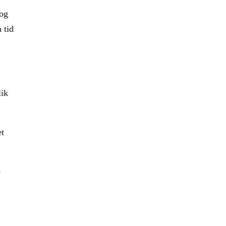
 og
 tid
lik
et
o