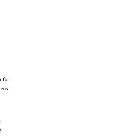
n for
mens
t
!