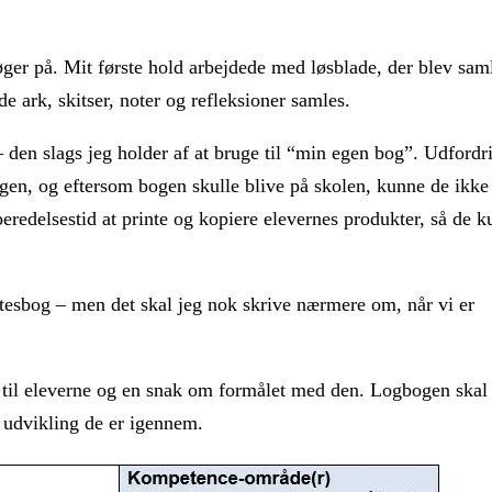
ger på. Mit første hold arbejdede med løsblade, der blev saml
 ark, skitser, noter og refleksioner samles.
 – den slags jeg holder af at bruge til “min egen bog”. Udfordr
 bogen, og eftersom bogen skulle blive på skolen, kunne de ikke
redelsestid at printe og kopiere elevernes produkter, så de 
 notesbog – men det skal jeg nok skrive nærmere om, når vi er
n til eleverne og en snak om formålet med den. Logbogen skal
 udvikling de er igennem.