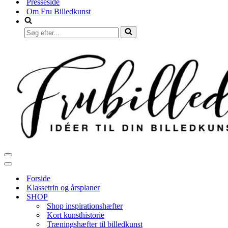
Presseside
Om Fru Billedkunst
Søg
efter...
Navigation
menu
Navigation
menu
Forside
Klassetrin og årsplaner
SHOP
Shop inspirationshæfter
Kort kunsthistorie
Træningshæfter til billedkunst