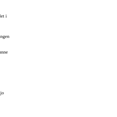
et i
ingen
kunne
 jo