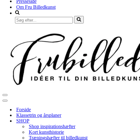
Presseside
Om Fru Billedkunst
Søg
efter...
Navigation
menu
Navigation
menu
Forside
Klassetrin og årsplaner
SHOP
Shop inspirationshæfter
Kort kunsthistorie
Træningshæfter til billedkunst