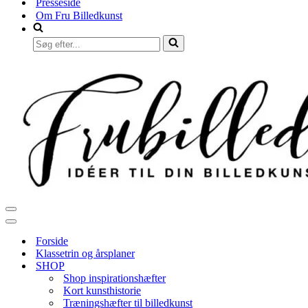
Presseside
Om Fru Billedkunst
Søg
efter...
Navigation
menu
Navigation
menu
Forside
Klassetrin og årsplaner
SHOP
Shop inspirationshæfter
Kort kunsthistorie
Træningshæfter til billedkunst