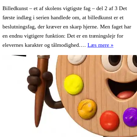
Billedkunst – et af skolens vigtigste fag – del 2 af 3 Det
første indlæg i serien handlede om, at billedkunst er et
beslutningsfag, der kræver en skarp hjerne. Men faget har
en endnu vigtigere funktion: Det er en træningslejr for
Karakterd
elevernes karakter og tålmodighed.…
Læs mere »
og
mental
styrke