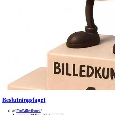
Beslutningsfaget
af
FruBilledkunst