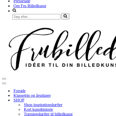
Presseside
Om Fru Billedkunst
Søg
efter...
Navigation
menu
Navigation
menu
Forside
Klassetrin og årsplaner
SHOP
Shop inspirationshæfter
Kort kunsthistorie
Træningshæfter til billedkunst