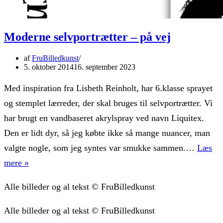
Moderne selvportrætter – på vej
af
FruBilledkunst
5. oktober 2014
16. september 2023
Med inspiration fra Lisbeth Reinholt, har 6.klasse sprayet
og stemplet lærreder, der skal bruges til selvportrætter. Vi
har brugt en vandbaseret akrylspray ved navn Liquitex.
Den er lidt dyr, så jeg købte ikke så mange nuancer, man
valgte nogle, som jeg syntes var smukke sammen.…
Læs
Moderne
mere »
selvportrætter
Alle billeder og al tekst © FruBilledkunst
–
på
Alle billeder og al tekst © FruBilledkunst
vej