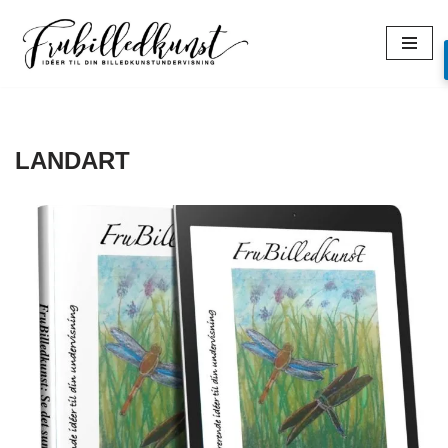
Spring
til
indhold
LANDART