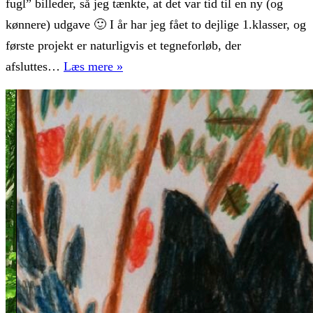
fugl” billeder, så jeg tænkte, at det var tid til en ny (og
kønnere) udgave 🙂 I år har jeg fået to dejlige 1.klasser, og
første projekt er naturligvis et tegneforløb, der
Den
afsluttes…
Læs mere »
første
fugl
–
version
2.0