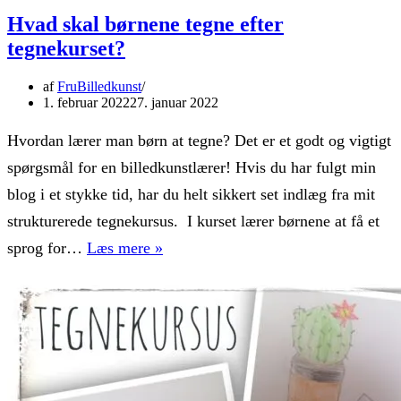
Hvad skal børnene tegne efter
tegnekurset?
af
FruBilledkunst
1. februar 2022
27. januar 2022
Hvordan lærer man børn at tegne? Det er et godt og vigtigt
spørgsmål for en billedkunstlærer! Hvis du har fulgt min
blog i et stykke tid, har du helt sikkert set indlæg fra mit
strukturerede tegnekursus. I kurset lærer børnene at få et
Hvad
sprog for…
Læs mere »
skal
børnene
tegne
efter
tegnekurset?