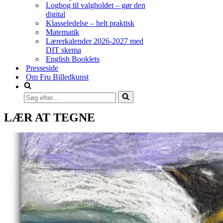
Logbog til valgholdet – gør den
digital
Klasseledelse – helt praktisk
Matematik
Lærerkalender 2026-2027 med
DIT skema
English Booklets
Presseside
Om Fru Billedkunst
Søg
efter...
LÆR AT TEGNE