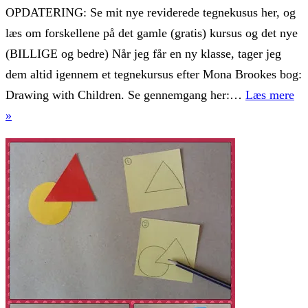
OPDATERING: Se mit nye reviderede tegnekusus her, og
læs om forskellene på det gamle (gratis) kursus og det nye
(BILLIGE og bedre) Når jeg får en ny klasse, tager jeg
dem altid igennem et tegnekursus efter Mona Brookes bog:
Drawing with Children. Se gennemgang her:…
Læs mere
Hvordan
»
lærer
man
at
tegne?
(Del
4)
–
Den
første