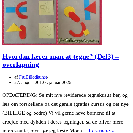
fugl
Hvordan lærer man at tegne? (Del3) –
overlapning
af
FruBilledkunst
27. august 2012
7. januar 2026
OPDATERING: Se mit nye reviderede tegnekusus her, og
læs om forskellene på det gamle (gratis) kursus og det nye
(BILLIGE og bedre) Vi vil gerne have børnene til at
arbejde med dybden i deres tegninger, så de bliver mere
Hvordan
interessante, men før jeg læste Mona…
Læs mere »