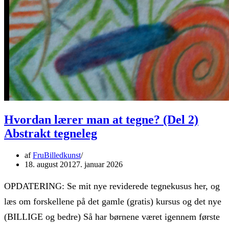
Hvordan lærer man at tegne? (Del 2)
Abstrakt tegneleg
af
FruBilledkunst
18. august 2012
7. januar 2026
OPDATERING: Se mit nye reviderede tegnekusus her, og
læs om forskellene på det gamle (gratis) kursus og det nye
(BILLIGE og bedre) Så har børnene været igennem første