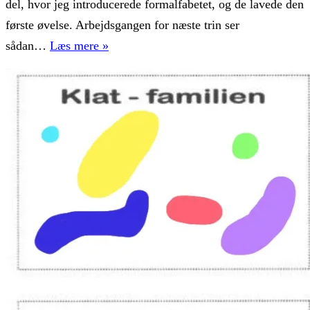
del, hvor jeg introducerede formalfabetet, og de lavede den
første øvelse. Arbejdsgangen for næste trin ser
Hvordan
sådan…
Læs mere »
lærer
man
at
tegne?
(Del
2)
Abstrakt
tegneleg