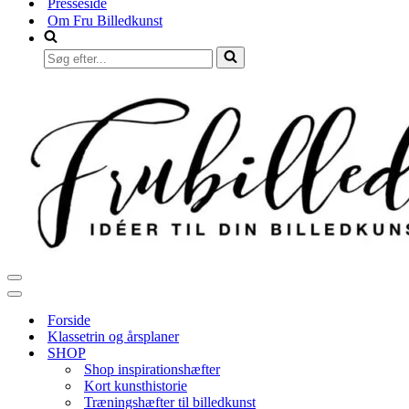
Presseside
Om Fru Billedkunst
Søg
efter...
Navigation
menu
Navigation
menu
Forside
Klassetrin og årsplaner
SHOP
Shop inspirationshæfter
Kort kunsthistorie
Træningshæfter til billedkunst