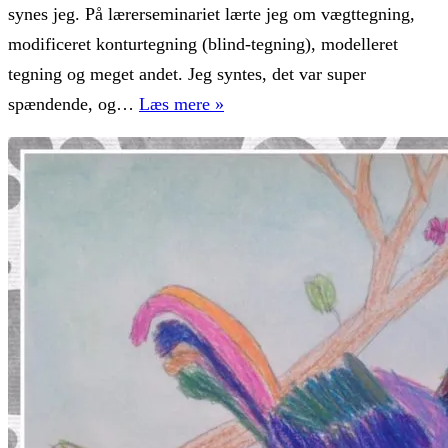
synes jeg. På lærerseminariet lærte jeg om vægttegning,
modificeret konturtegning (blind-tegning), modelleret
tegning og meget andet. Jeg syntes, det var super
Lær
spændende, og…
Læs mere »
børn
at
tegne
–
nyt
tegnekursus