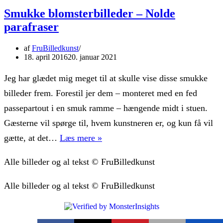
Smukke blomsterbilleder – Nolde
parafraser
af
FruBilledkunst
18. april 2016
20. januar 2021
Jeg har glædet mig meget til at skulle vise disse smukke
billeder frem. Forestil jer dem – monteret med en fed
passepartout i en smuk ramme – hængende midt i stuen.
Gæsterne vil spørge til, hvem kunstneren er, og kun få vil
Smukke
gætte, at det…
Læs mere »
blomsterbilleder
Alle billeder og al tekst © FruBilledkunst
–
Nolde
Alle billeder og al tekst © FruBilledkunst
parafraser