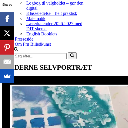
Logbog til valgholdet – gør den
Shares
digital
Klasseledelse – helt praktisk
Matematik
Lærerkalender 2026-2027 med
DIT skema
English Booklets
Presseside
Om Fru Billedkunst
Søg
efter...
MODERNE SELVPORTRÆT