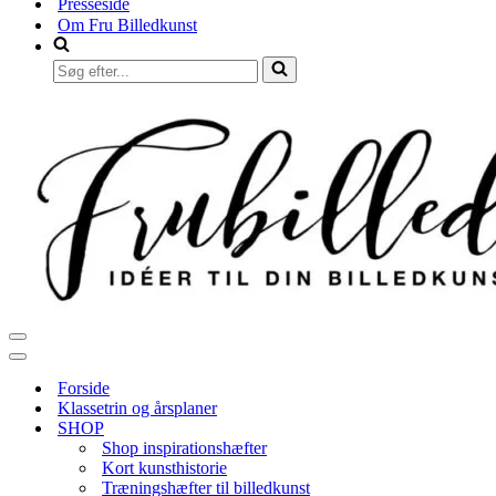
Presseside
Om Fru Billedkunst
Søg
efter...
Navigation
menu
Navigation
menu
Forside
Klassetrin og årsplaner
SHOP
Shop inspirationshæfter
Kort kunsthistorie
Træningshæfter til billedkunst