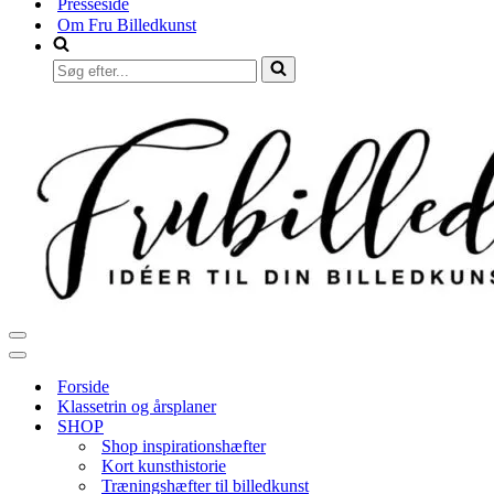
Presseside
Om Fru Billedkunst
Søg
efter...
Navigation
menu
Navigation
menu
Forside
Klassetrin og årsplaner
SHOP
Shop inspirationshæfter
Kort kunsthistorie
Træningshæfter til billedkunst