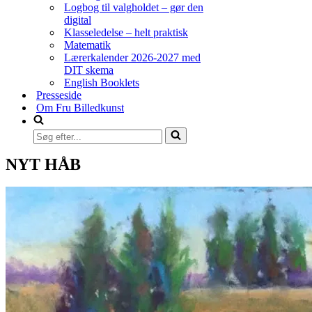
Logbog til valgholdet – gør den
digital
Klasseledelse – helt praktisk
Matematik
Lærerkalender 2026-2027 med
DIT skema
English Booklets
Presseside
Om Fru Billedkunst
Søg
efter...
NYT HÅB